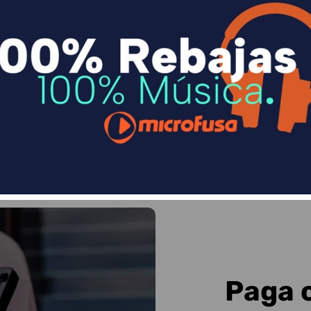
n
Divide en 3 sin coste o hasta en 18 meses p
Sequra
Paga 