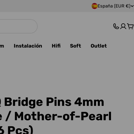
España (EUR €)
P
a
C
í
s
am
Instalación
Hifi
Soft
Outlet
/
r
e
g
 Bridge Pins 4mm
i
 / Mother-of-Pearl
ó
6 Pcs)