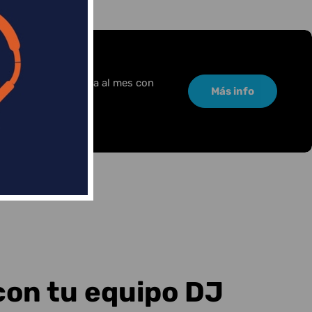
or una pequeña cuota al mes con
Más info
con tu equipo DJ