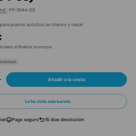
n
Ref.:
PP-1044-00
para puente acústico en blanco y nácar
€
l
lculado al finalizar la compra.
nibilidad
Añadir a la cesta
r cantidad para TUSQ Bridge Pins 4mm White / Moth
Aumentar cantidad para TUSQ Bridge Pins 4mm Whi
Lo he visto más barato
ial
Pago seguro
15 días devolución