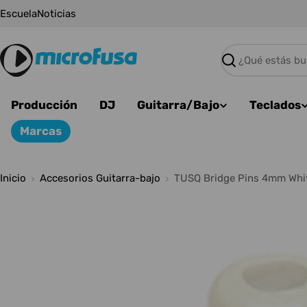
Saltar
Escuela
Noticias
al
contenido
Buscar
Producción
DJ
Guitarra/Bajo
Teclados
Marcas
Inicio
Accesorios Guitarra-bajo
TUSQ Bridge Pins 4mm White