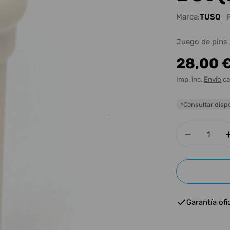
Marca:
TUSQ
Juego de pins 
Precio
28,00 
habitua
Imp. inc.
Envío
ca
Consultar dispo
○
Cantidad
Disminui
Garantía ofic