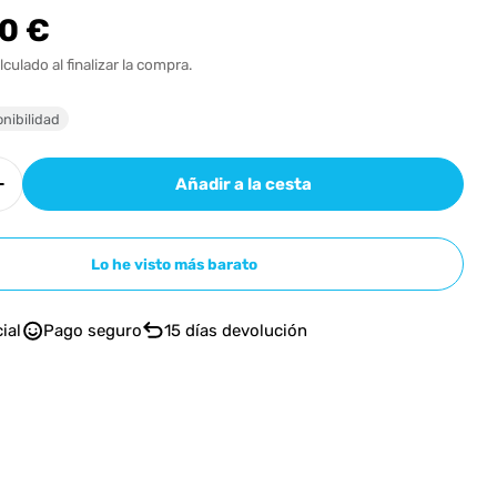
n
00 €
l
lculado al finalizar la compra.
nibilidad
Añadir a la cesta
r cantidad para Teenage Engineering TP-7 Field R
Aumentar cantidad para Teenage Engineering TP-7
n modal
Lo he visto más barato
ial
Pago seguro
15 días devolución