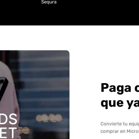
Sequra
Paga 
que y
Convierte tu equ
comprar en Micro