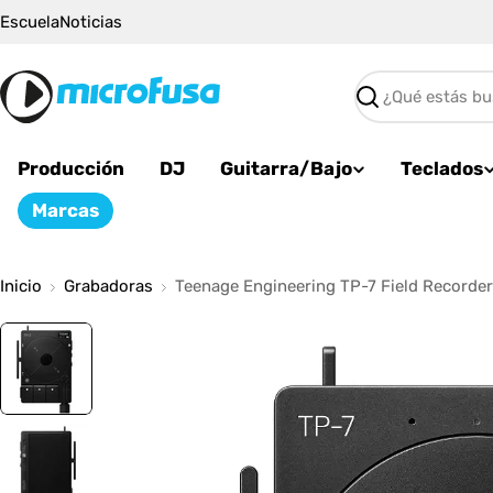
Saltar
Escuela
Noticias
al
contenido
Buscar
Producción
DJ
Guitarra/Bajo
Teclados
Marcas
Inicio
Grabadoras
Teenage Engineering TP-7 Field Recorder