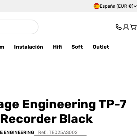
España (EUR €)
P
a
C
í
s
am
Instalación
Hifi
Soft
Outlet
/
r
e
g
age Engineering TP-7
i
 Recorder Black
ó
E ENGINEERING
Ref.:
TE025AS002