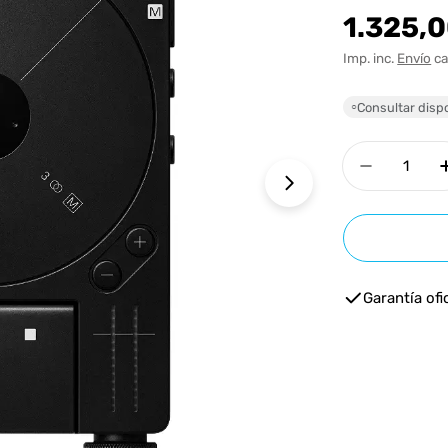
Precio
1.325,
habitua
Imp. inc.
Envío
ca
Consultar dispo
○
Cantidad
Disminui
Abrir medios 1 e
Garantía ofic