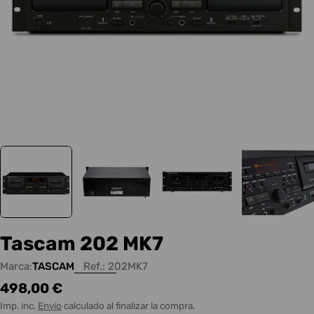
Tascam 202 MK7
Marca:
TASCAM
Ref.:
202MK7
Precio
498,00 €
habitual
Imp. inc.
Envío
calculado al finalizar la compra.