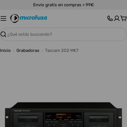
Saltar
Envío gratis en compras > 99€
al
contenido
C
Buscar
Inicio
Grabadoras
Tascam 202 MK7
Abrir medios 0 en modal