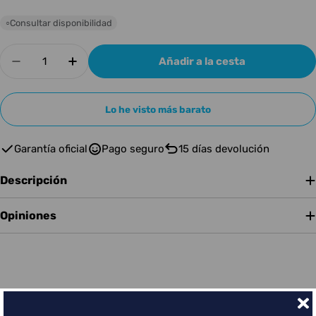
Consultar disponibilidad
○
Cantidad
Añadir a la cesta
Disminuir cantidad para Tascam 202 MK7
Aumentar cantidad para Tascam 202 
Lo he visto más barato
Garantía oficial
Pago seguro
15 días devolución
Descripción
Opiniones