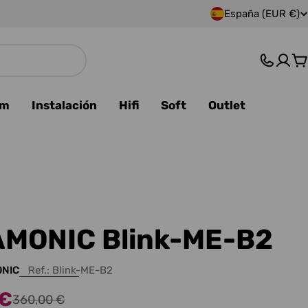
España (EUR €)
P
a
C
í
s
am
Instalación
Hifi
Soft
Outlet
/
r
e
g
MONIC Blink-ME-B2
i
NIC
Ref.:
Blink-ME-B2
ó
 €
360,00 €