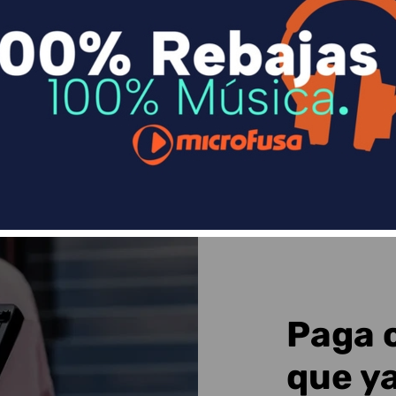
n
Divide en 3 sin coste o hasta en 18 meses p
Sequra
Paga 
que y