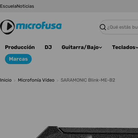
Saltar
Escuela
Noticias
al
contenido
Buscar
Producción
DJ
Guitarra/Bajo
Teclados
Marcas
Inicio
Microfonía Vídeo
SARAMONIC Blink-ME-B2