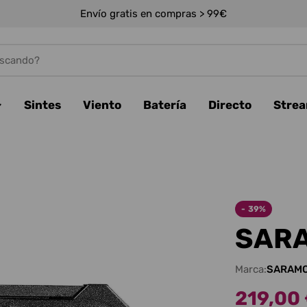
Envío gratis en compras > 99€
Sintes
Viento
Batería
Directo
Stre
-
39%
SARA
Marca:
SARAMO
219,00
Precio
Precio