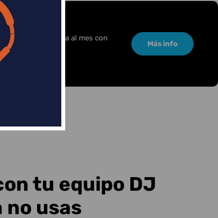
or una pequeña cuota al mes con
Más info
con tu equipo DJ
a no usas