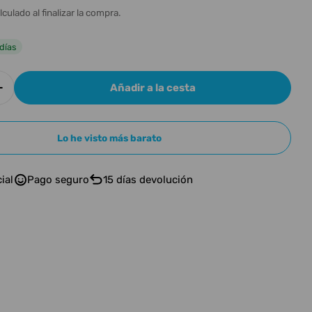
n
lculado al finalizar la compra.
l
días
Añadir a la cesta
r cantidad para SARAMONIC Blink-ME-B2
Aumentar cantidad para SARAMONIC Blink-ME-B
Lo he visto más barato
ial
Pago seguro
15 días devolución