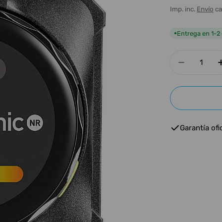
Imp. inc.
Envío
ca
de
habitua
oferta
Entrega en 1-2 
●
Cantidad
Disminui
Garantía ofic