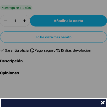
Entrega en 1-2 días
●
Cantidad
Añadir a la cesta
Disminuir cantidad para Roland VAD316
Aumentar cantidad para Roland VAD3
Lo he visto más barato
Garantía oficial
Pago seguro
15 días devolución
Descripción
Opiniones