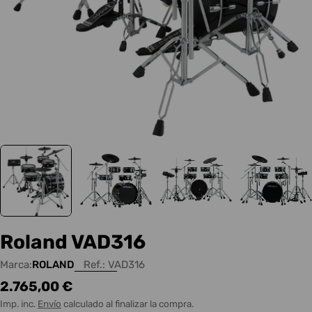
Roland VAD316
Marca:
ROLAND
Ref.:
VAD316
Precio
2.765,00 €
habitual
Imp. inc.
Envío
calculado al finalizar la compra.