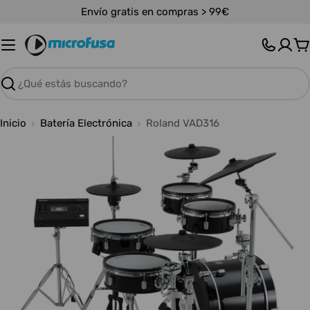
Saltar
Envío gratis en compras > 99€
al
contenido
C
Buscar
Inicio
Batería Electrónica
Roland VAD316
Abrir medios 0 en modal