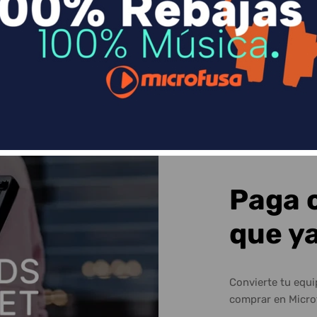
Sequra
Paga 
que y
Convierte tu equ
comprar en Micro