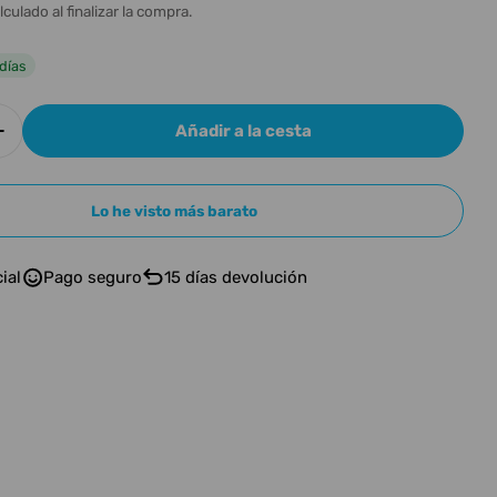
n
l
lculado al finalizar la compra.
días
Añadir a la cesta
r cantidad para RANE SYSTEM ONE
Aumentar cantidad para RANE SYSTEM ONE
Lo he visto más barato
n modal
ial
Pago seguro
15 días devolución