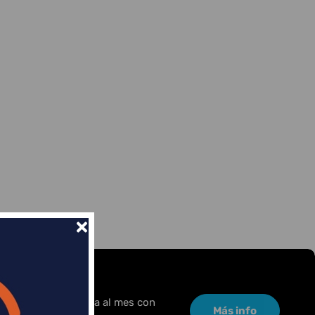
or una pequeña cuota al mes con
Más info