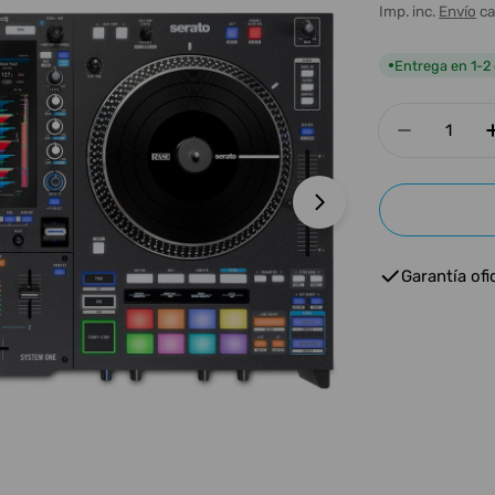
habitua
Imp. inc.
Envío
ca
Entrega en 1-2 
●
Cantidad
Disminui
Abrir medios 1 e
Garantía ofic