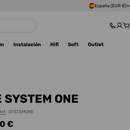
España (EUR €)
P
a
C
í
s
am
Instalación
Hifi
Soft
Outlet
/
r
e
g
 SYSTEM ONE
i
Ref.:
SYSTEMONE
ó
00 €