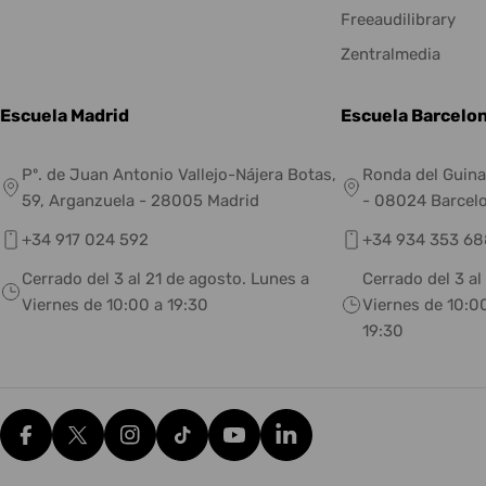
Freeaudilibrary
Zentralmedia
Escuela Madrid
Escuela Barcelo
Pº. de Juan Antonio Vallejo-Nájera Botas,
Ronda del Guina
59, Arganzuela - 28005 Madrid
- 08024 Barcel
+34 917 024 592
+34 934 353 68
Cerrado del 3 al 21 de agosto. Lunes a
Cerrado del 3 al
Viernes de 10:00 a 19:30
Viernes de 10:00
19:30
Facebook
X (Twitter)
Instagram
tiktok
YouTube
Translation missing: es.g