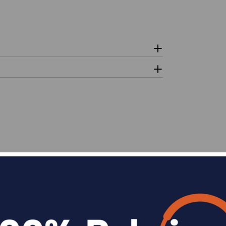
n
Divide en 3 sin coste o hasta en 18 meses p