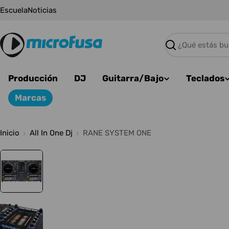
Saltar
Escuela
Noticias
al
contenido
Buscar
Producción
DJ
Guitarra/Bajo
Teclados
Marcas
Inicio
All In One Dj
RANE SYSTEM ONE