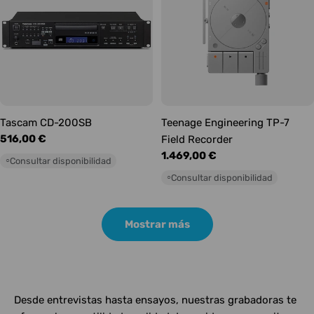
Tascam CD-200SB
Teenage Engineering TP-7
Precio
516,00 €
Field Recorder
habitual
Precio
1.469,00 €
Consultar disponibilidad
○
habitual
Consultar disponibilidad
○
Mostrar más
Desde entrevistas hasta ensayos, nuestras grabadoras te