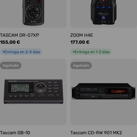
TASCAM DR-07XP
ZOOM H4E
Precio
155,00 €
Precio
177,00 €
habitual
habitual
Entrega en 2-4 días
Entrega en 1-2 días
●
●
Agotado
Agotado
Tascam GB-10
Tascam CD-RW 901 MK2