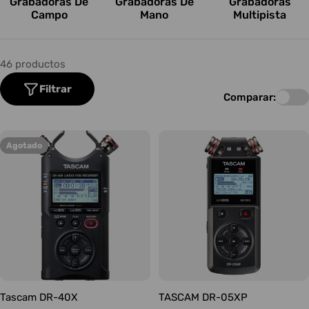
Grabadoras De
Grabadoras De
Grabadoras
o
Campo
Mano
Multipista
n
e
46 productos
s
Filtrar
Comparar:
:
Agotado
Tascam DR-40X
TASCAM DR-05XP