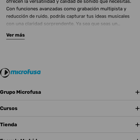
ofrecen la versatilidad y calidad de sonido que necesitas.
Con funciones avanzadas como grabación multipista y
reducción de ruido, podrás capturar tus ideas musicales
con una claridad sorprendente. Ya sea que seas un
músico profesional, un podcaster o simplemente quieras
Ver más
grabar tus propias canciones, tenemos la grabadora
perfecta para ti.
Grupo Microfusa
Cursos
Tienda