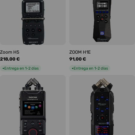
Zoom H5
ZOOM H1E
Precio
218,00 €
Precio
91,00 €
habitual
habitual
Entrega en 1-2 días
Entrega en 1-2 días
●
●