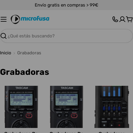
Saltar
Envío gratis en compras > 99€
al
contenido
C
Buscar
Inicio
Grabadoras
C
Grabadoras
o
l
e
c
c
i