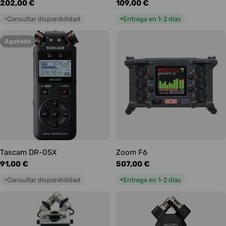
Precio
202,00 €
Precio
109,00 €
habitual
habitual
Consultar disponibilidad
Entrega en 1-2 días
○
●
Agotado
Tascam DR-05X
Zoom F6
Precio
91,00 €
Precio
507,00 €
habitual
habitual
Consultar disponibilidad
Entrega en 1-2 días
○
●