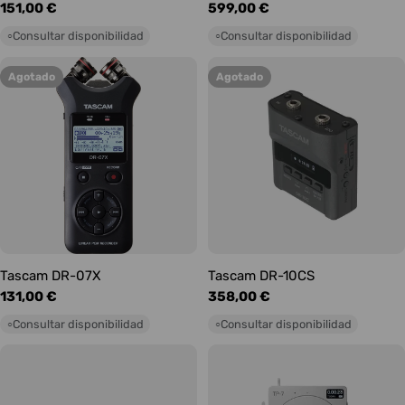
Precio
151,00 €
Precio
599,00 €
habitual
habitual
Consultar disponibilidad
Consultar disponibilidad
○
○
Agotado
Agotado
Tascam DR-07X
Tascam DR-10CS
Precio
131,00 €
Precio
358,00 €
habitual
habitual
Consultar disponibilidad
Consultar disponibilidad
○
○