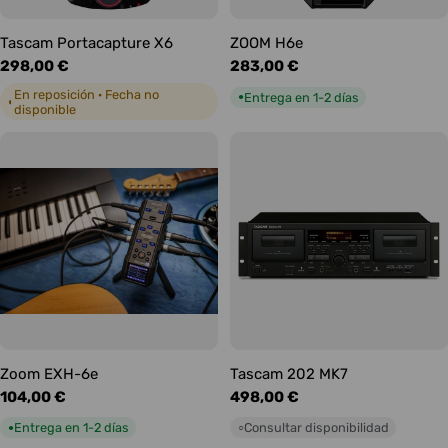
Tascam Portacapture X6
ZOOM H6e
Precio
298,00 €
Precio
283,00 €
habitual
habitual
En reposición · Fecha no
Entrega en 1-2 días
●
◐
disponible
Zoom EXH-6e
Tascam 202 MK7
Precio
104,00 €
Precio
498,00 €
habitual
habitual
Entrega en 1-2 días
Consultar disponibilidad
●
○