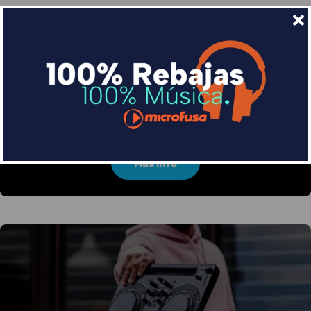
Financia tus compras con Sequra
Divide en 3 sin coste o hasta en 18 meses por una
pequeña cuota al mes con Sequra
Más info