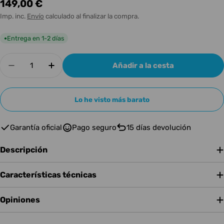
Precio
149,00 €
habitual
Imp. inc.
Envío
calculado al finalizar la compra.
Entrega en 1-2 días
●
Cantidad
Añadir a la cesta
Disminuir cantidad para Pioneer DJ DM-40D
Aumentar cantidad para Pioneer DJ 
Lo he visto más barato
Garantía oficial
Pago seguro
15 días devolución
Descripción
Características técnicas
Opiniones