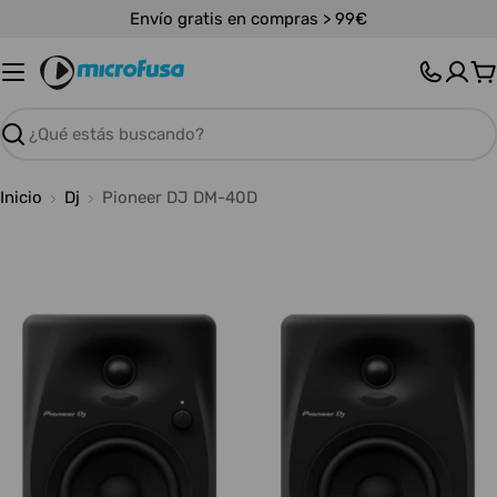
Saltar
Envío gratis en compras > 99€
al
contenido
C
Buscar
Inicio
Dj
Pioneer DJ DM-40D
Abrir medios 0 en modal