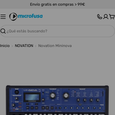
Saltar
Envío gratis en compras > 99€
al
contenido
C
Buscar
Inicio
NOVATION
Novation Mininova
Abrir medios 0 en modal