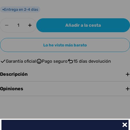
Entrega en 2-4 días
●
Cantidad
Añadir a la cesta
Disminuir cantidad para Novation Mininova
Aumentar cantidad para Novation Min
Lo he visto más barato
Garantía oficial
Pago seguro
15 días devolución
Descripción
Opiniones