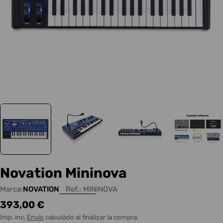
Novation Mininova
Marca:
NOVATION
Ref.:
MININOVA
Precio
393,00 €
habitual
Imp. inc.
Envío
calculado al finalizar la compra.