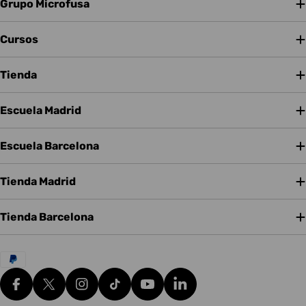
Grupo Microfusa
Cursos
Tienda
Escuela Madrid
Escuela Barcelona
Tienda Madrid
Tienda Barcelona
Métodos
de
pago
Facebook
X (Twitter)
Instagram
tiktok
YouTube
Translation missing: es.g