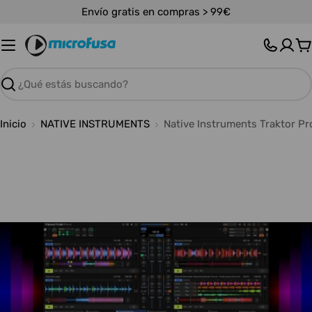
Saltar
Envío gratis en compras > 99€
al
contenido
C
Buscar
Inicio
NATIVE INSTRUMENTS
Native Instruments Traktor Pr
Abrir medios 0 en modal