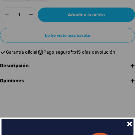
Cantidad
Añadir a la cesta
Disminuir cantidad para Native Instruments Tra
Aumentar cantidad para Native Instru
Lo he visto más barato
Garantía oficial
Pago seguro
15 días devolución
Descripción
Opiniones
Financia tus compras con Sequra