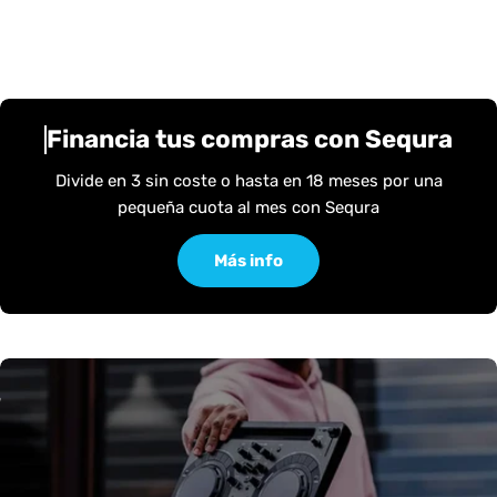
Financia tus compras con Sequra
Divide en 3 sin coste o hasta en 18 meses por una
pequeña cuota al mes con Sequra
Más info
S
O
U
N
D
S
M
A
R
K
E
T
-
S
O
U
N
D
S
M
A
R
K
E
T
-