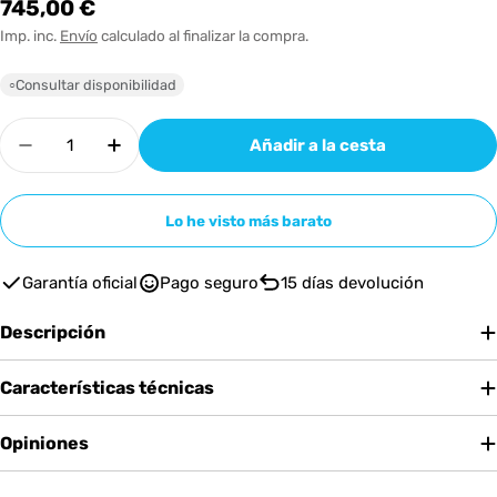
Precio
745,00 €
habitual
Imp. inc.
Envío
calculado al finalizar la compra.
Consultar disponibilidad
○
Cantidad
Añadir a la cesta
Disminuir cantidad para Mackie Thump 118S
Aumentar cantidad para Mackie Thum
Lo he visto más barato
Garantía oficial
Pago seguro
15 días devolución
Descripción
Características técnicas
Opiniones