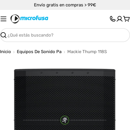
Saltar
Envío gratis en compras > 99€
al
contenido
C
Buscar
Inicio
Equipos De Sonido Pa
Mackie Thump 118S
Abrir medios 0 en modal