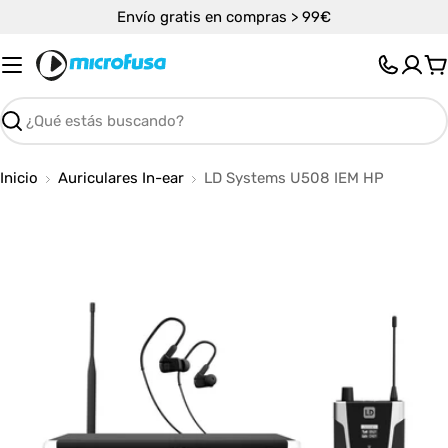
Saltar
Envío gratis en compras > 99€
al
contenido
C
Buscar
Inicio
Auriculares In-ear
LD Systems U508 IEM HP
Abrir medios 0 en modal