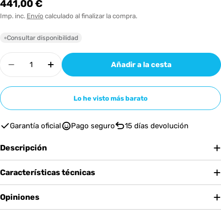
Precio
441,00 €
habitual
Imp. inc.
Envío
calculado al finalizar la compra.
Consultar disponibilidad
○
Cantidad
Añadir a la cesta
Disminuir cantidad para LD Systems U508 IEM 
Aumentar cantidad para LD Systems 
Lo he visto más barato
Garantía oficial
Pago seguro
15 días devolución
Descripción
Características técnicas
Opiniones