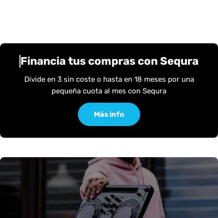
Financia tus compras con Sequra
Divide en 3 sin coste o hasta en 18 meses por una
pequeña cuota al mes con Sequra
Más info
S
O
U
N
D
S
M
A
R
K
E
T
-
S
O
U
N
D
S
M
A
R
K
E
T
-