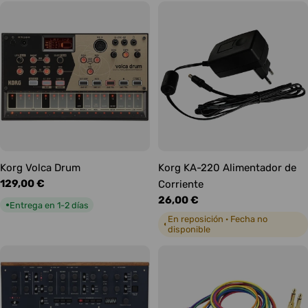
Korg Volca Drum
Korg KA-220 Alimentador de
Precio
129,00 €
Corriente
habitual
Precio
26,00 €
Entrega en 1-2 días
●
habitual
En reposición · Fecha no
◐
disponible