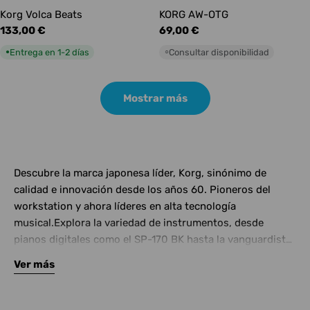
Korg Volca Beats
KORG AW-OTG
Precio
133,00 €
Precio
69,00 €
habitual
habitual
Entrega en 1-2 días
Consultar disponibilidad
●
○
Mostrar más
Descubre la marca japonesa líder, Korg, sinónimo de
calidad e innovación desde los años 60. Pioneros del
workstation y ahora líderes en alta tecnología
musical.Explora la variedad de instrumentos, desde
pianos digitales como el SP-170 BK hasta la vanguardista
serie Korg Volca y potentes sintetizadores como el MS-
Ver más
20.