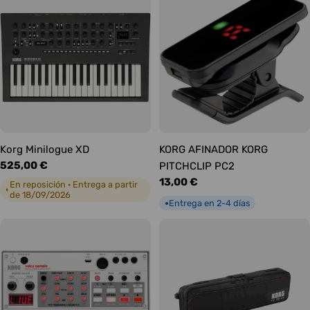
o
n
e
s
:
Korg Minilogue XD
KORG AFINADOR KORG
Precio
525,00 €
PITCHCLIP PC2
habitual
Precio
13,00 €
En reposición · Entrega a partir
◐
de 18/09/2026
habitual
Entrega en 2-4 días
●