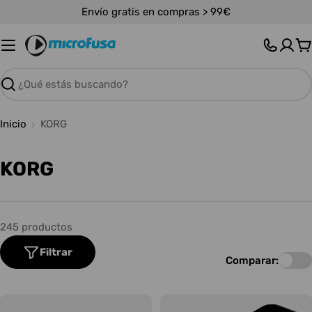
Saltar
Envío gratis en compras > 99€
al
contenido
C
Buscar
Inicio
KORG
C
KORG
o
l
245 productos
e
Filtrar
c
Comparar:
c
i