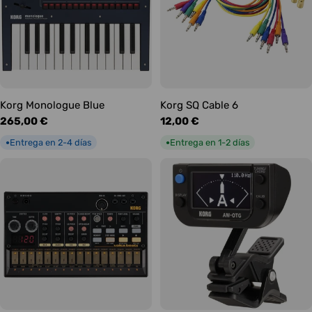
Korg Monologue Blue
Korg SQ Cable 6
Precio
265,00 €
Precio
12,00 €
habitual
habitual
Entrega en 2-4 días
Entrega en 1-2 días
●
●