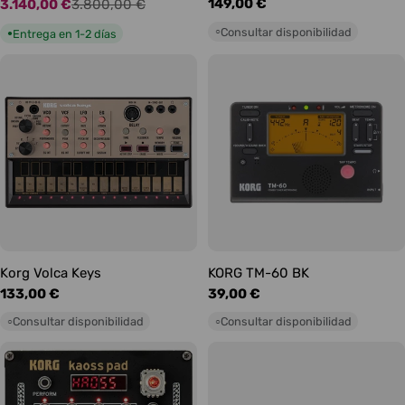
Precio
149,00 €
3.140,00 €
3.800,00 €
Precio
Precio
habitual
de
habitual
Consultar disponibilidad
○
Entrega en 1-2 días
●
oferta
Korg Volca Keys
KORG TM-60 BK
Precio
133,00 €
Precio
39,00 €
habitual
habitual
Consultar disponibilidad
Consultar disponibilidad
○
○