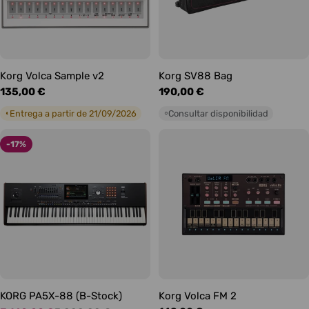
Korg Volca Sample v2
Korg SV88 Bag
Precio
135,00 €
Precio
190,00 €
habitual
habitual
Entrega a partir de 21/09/2026
Consultar disponibilidad
◐
○
-17%
KORG PA5X-88 (B-Stock)
Korg Volca FM 2