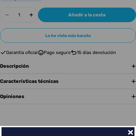
Cantidad
Añadir a la cesta
Disminuir cantidad para IKMULTIMED Pedal Tone
Aumentar cantidad para IKMULTIMED P
Lo he visto más barato
Garantía oficial
Pago seguro
15 días devolución
Descripción
Características técnicas
Opiniones