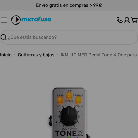
Saltar
Envío gratis en compras > 99€
al
contenido
C
Buscar
Inicio
Guitarras y bajos
IKMULTIMED Pedal Tone X One para 
Abrir medios 0 en modal