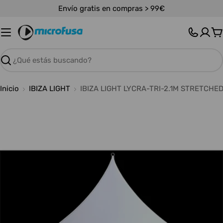
Saltar
Envío gratis en compras > 99€
al
contenido
C
Buscar
Inicio
IBIZA LIGHT
IBIZA LIGHT LYCRA-TRI-2.1M STRETCHE
Abrir medios 0 en modal