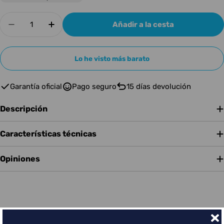
Cantidad
Añadir a la cesta
Disminuir cantidad para IBIZA LIGHT LYCRA-T
Aumentar cantidad para IBIZA LIGHT
Lo he visto más barato
Garantía oficial
Pago seguro
15 días devolución
Descripción
Características técnicas
Opiniones