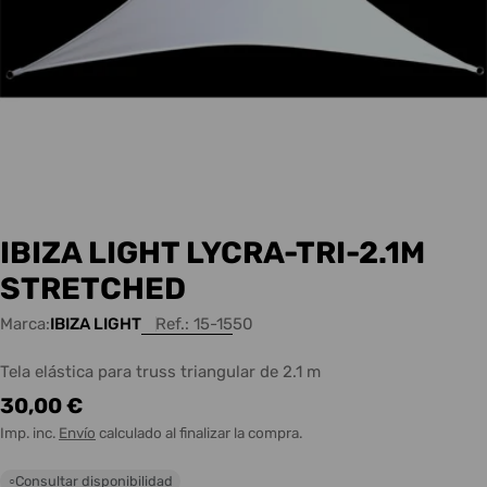
IBIZA LIGHT LYCRA-TRI-2.1M
STRETCHED
Marca:
IBIZA LIGHT
Ref.:
15-1550
Tela elástica para truss triangular de 2.1 m
Precio
30,00 €
habitual
Imp. inc.
Envío
calculado al finalizar la compra.
Consultar disponibilidad
○