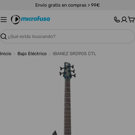
Saltar
Envío gratis en compras > 99€
al
contenido
C
Buscar
Inicio
Bajo Eléctrico
IBANEZ SRD905 CTL
Abrir medios 0 en modal