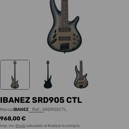
IBANEZ SRD905 CTL
Marca:
IBANEZ
Ref.:
SRD905CTL
Precio
968,00 €
habitual
Imp. inc.
Envío
calculado al finalizar la compra.