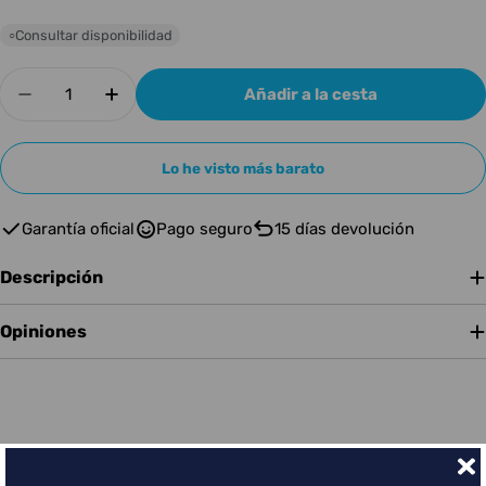
Consultar disponibilidad
○
Cantidad
Añadir a la cesta
Disminuir cantidad para IBANEZ SRD905 CTL
Aumentar cantidad para IBANEZ SRD
Lo he visto más barato
Garantía oficial
Pago seguro
15 días devolución
Descripción
Opiniones