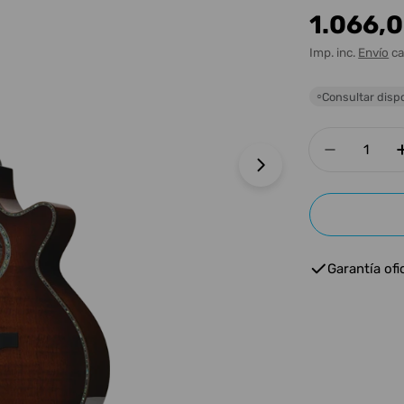
Precio
1.066,
habitua
Imp. inc.
Envío
ca
Consultar dispo
○
Cantidad
Disminui
Abrir medios 1 e
Garantía ofic