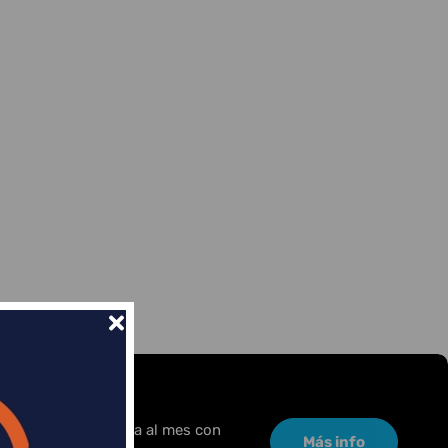
or una pequeña cuota al mes con
Más info