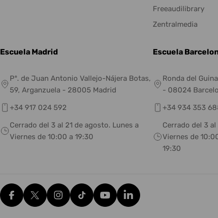
Freeaudilibrary
Zentralmedia
Escuela Madrid
Escuela Barcelo
Pº. de Juan Antonio Vallejo-Nájera Botas,
Ronda del Guina
59, Arganzuela - 28005 Madrid
- 08024 Barcel
+34 917 024 592
+34 934 353 68
Cerrado del 3 al 21 de agosto. Lunes a
Cerrado del 3 al
Viernes de 10:00 a 19:30
Viernes de 10:00
19:30
Facebook
X (Twitter)
Instagram
tiktok
YouTube
Translation missing: es.g