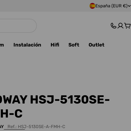
España (EUR €)
P
a
C
í
s
am
Instalación
Hifi
Soft
Outlet
/
r
e
g
WAY HSJ-5130SE-
i
H-C
ó
AY
Ref.:
HSJ-5130SE-A-FMH-C