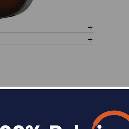
n
Divide en 3 sin coste o hasta en 18 meses p