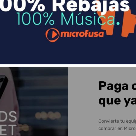
Sequra
Paga 
que y
Convierte tu equ
comprar en Micro