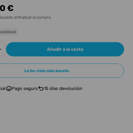
n
00 €
l
lculado al finalizar la compra.
nibilidad
Añadir a la cesta
r cantidad para HEADWAY HSJ-5130SE-A-FMH-C
Aumentar cantidad para HEADWAY HSJ-5130SE-
n modal
Lo he visto más barato
ial
Pago seguro
15 días devolución