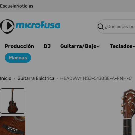
Saltar
Escuela
Noticias
al
contenido
Buscar
Producción
DJ
Guitarra/Bajo
Teclados
Marcas
Inicio
Guitarra Eléctrica
HEADWAY HSJ-5130SE-A-FMH-C