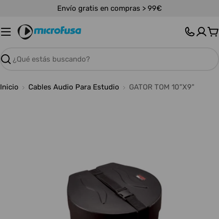
Saltar
Envío gratis en compras > 99€
al
contenido
C
Buscar
Inicio
Cables Audio Para Estudio
GATOR TOM 10"X9"
Abrir medios 0 en modal