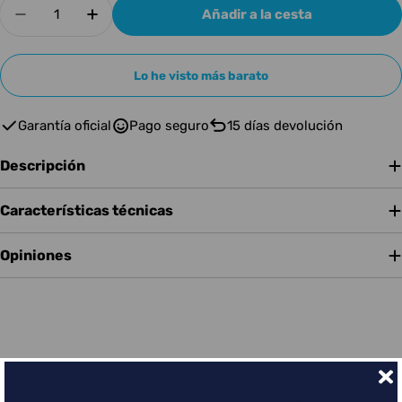
Cantidad
Añadir a la cesta
Disminuir cantidad para GATOR TOM 10&quot;X
Aumentar cantidad para GATOR TOM 1
Lo he visto más barato
Garantía oficial
Pago seguro
15 días devolución
Descripción
Características técnicas
Opiniones