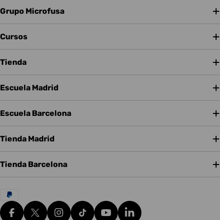
Grupo Microfusa
Cursos
Tienda
Escuela Madrid
Escuela Barcelona
Tienda Madrid
Tienda Barcelona
Métodos
de
pago
Facebook
X (Twitter)
Instagram
tiktok
YouTube
Translation missing: es.g