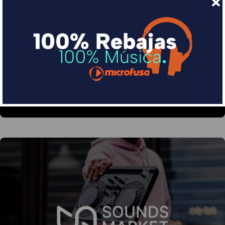
Financia tus compras con Sequra
Divide en 3 sin coste o hasta en 18 meses por una
pequeña cuota al mes con Sequra
Más info