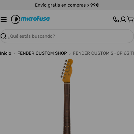
Saltar
Envío gratis en compras > 99€
al
contenido
C
Buscar
Inicio
FENDER CUSTOM SHOP
FENDER CUSTOM SHOP 63 TE
Abrir medios 0 en modal