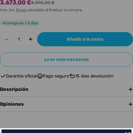
3.673,00 €
Precio
Precio
4.395,00 €
de
habitual
Imp. inc.
Envío
calculado al finalizar la compra.
oferta
Entrega en 1-2 días
●
Cantidad
Añadir a la cesta
Disminuir cantidad para FENDER CUSTOM SHOP
Aumentar cantidad para FENDER CUS
Lo he visto más barato
Garantía oficial
Pago seguro
15 días devolución
Descripción
Opiniones