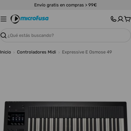
Saltar
Envío gratis en compras > 99€
al
contenido
C
Buscar
Inicio
Controladores Midi
Expressive E Osmose 49
Abrir medios 0 en modal