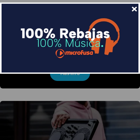
Financia tus compras con Sequra
Divide en 3 sin coste o hasta en 18 meses por una
pequeña cuota al mes con Sequra
Más info