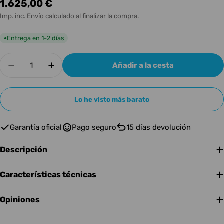
Precio
1.625,00 €
habitual
Imp. inc.
Envío
calculado al finalizar la compra.
Entrega en 1-2 días
●
Cantidad
Añadir a la cesta
Disminuir cantidad para Expressive E Osmose 
Aumentar cantidad para Expressive E
Lo he visto más barato
Garantía oficial
Pago seguro
15 días devolución
Descripción
Características técnicas
Opiniones