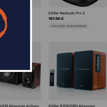
2 Altavoz Bluetooth
Edifier Neobuds Pro 2
Precio
107,00 €
habitual
Consultar disponibilidad
○
 disponibilidad
350DB Altavoces Activos
Edifier R1280DBS Altavoces