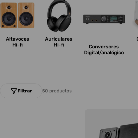
l
e
c
Altavoces
Auriculares
c
Hi-fi
Hi-fi
Conversores
Digital/analógico
i
o
n
Filtrar
50 productos
e
s
: