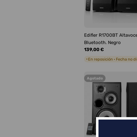
Edifier R1700BT Altavoc
Bluetooth. Negro
Precio
139,00 €
habitual
En reposición · Fecha no d
◐
Agotado