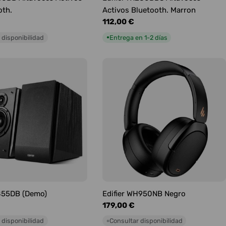
oth.
Activos Bluetooth. Marron
Precio
112,00 €
habitual
 disponibilidad
Entrega en 1-2 días
●
1855DB (Demo)
Edifier WH950NB Negro
Precio
179,00 €
habitual
 disponibilidad
Consultar disponibilidad
○