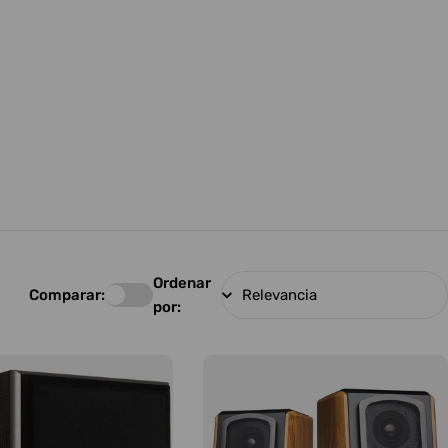
n
Ordenar
Comparar:
por: