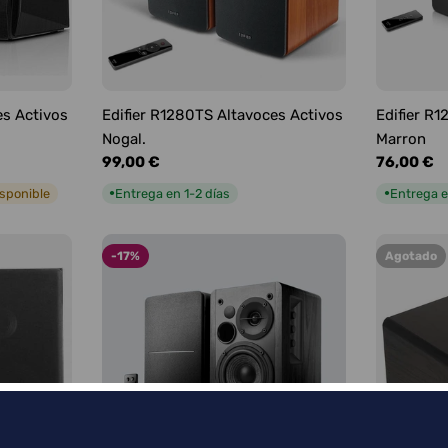
es Activos
Edifier R1280TS Altavoces Activos
Edifier R
Nogal.
Marron
Precio
99,00 €
Precio
76,00 €
habitual
habitual
isponible
Entrega en 1-2 días
Entrega e
●
●
-17%
Agotado