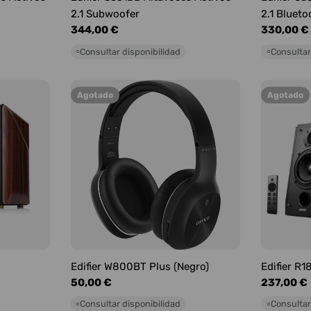
2.1 Subwoofer
2.1 Blueto
Precio
344,00 €
Precio
330,00 €
habitual
habitual
Consultar disponibilidad
Consultar
○
○
Agotado
Agotado
Edifier W800BT Plus (Negro)
Edifier R
Precio
50,00 €
Precio
237,00 €
habitual
habitual
Consultar disponibilidad
Consultar
○
○