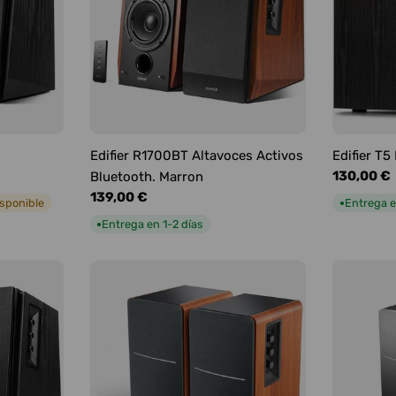
Edifier R1700BT Altavoces Activos
Edifier T
Precio
130,00 €
Bluetooth. Marron
habitual
Precio
139,00 €
isponible
Entrega e
●
habitual
Entrega en 1-2 días
●