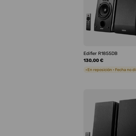
Edifier R1855DB
Precio
130,00 €
habitual
En reposición · Fecha no d
◐