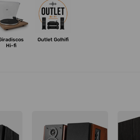
Giradiscos
Outlet Go!hifi
Hi-fi