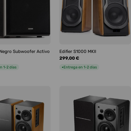
5 Negro Subwoofer Activo
Edifier S1000 MKII
Precio
299,00 €
habitual
n 1-2 días
Entrega en 1-2 días
●