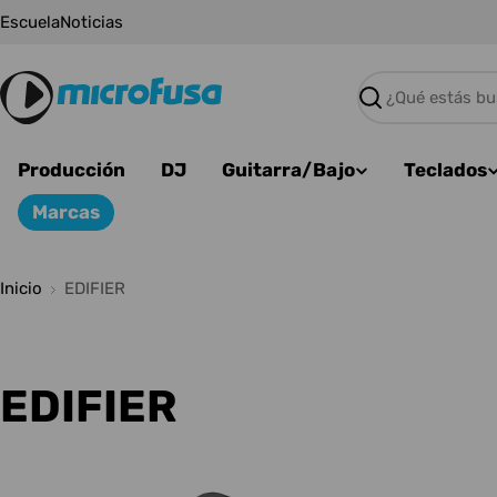
Saltar
Escuela
Noticias
al
contenido
Buscar
Producción
DJ
Guitarra/Bajo
Teclados
Marcas
Inicio
EDIFIER
C
EDIFIER
o