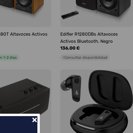
1280T Altavoces Activos
Edifier R1280DBs Altavoces
Activos Bluetooth. Negro
Precio
136,00 €
habitual
n 1-2 días
Consultar disponibilidad
○