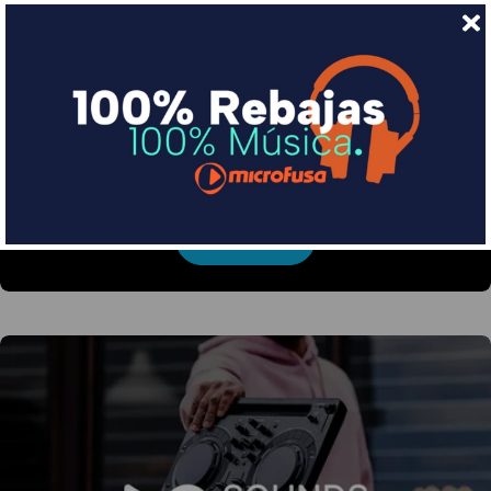
Financia tus compras con Sequra
Divide en 3 sin coste o hasta en 18 meses por una
pequeña cuota al mes con Sequra
Más info