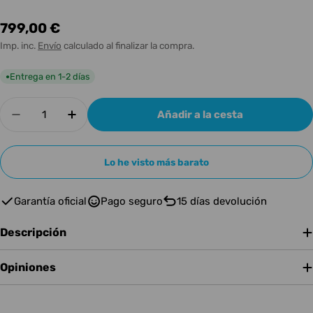
Precio
799,00 €
habitual
Imp. inc.
Envío
calculado al finalizar la compra.
Entrega en 1-2 días
●
Cantidad
Añadir a la cesta
Disminuir cantidad para DONNER Beat Litebeat 
Aumentar cantidad para DONNER Beat L
Lo he visto más barato
Garantía oficial
Pago seguro
15 días devolución
Descripción
Opiniones