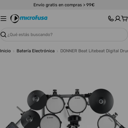
Saltar
Envío gratis en compras > 99€
al
contenido
C
Buscar
Inicio
Batería Electrónica
DONNER Beat Litebeat Digital Dru
Abrir medios 0 en modal