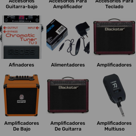
Accesorios
Accesorios Para
Accesorios Para
o
Guitarra-bajo
Amplificador
Teclado
n
e
s
:
Afinadores
Alimentadores
Amplificadores
Amplificadores
Amplificadores
Amplificadores
De Bajo
De Guitarra
Multiuso