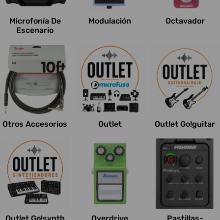
Microfonía De
Modulación
Octavador
Escenario
Otros Accesorios
Outlet
Outlet Go!guitar
Outlet Go!synth
Overdrive
Pastillas-