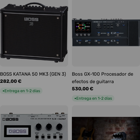
BOSS KATANA 50 MK3 (GEN 3)
Boss GX-100 Procesador de
Precio
282,00 €
efectos de guitarra
habitual
Precio
530,00 €
Entrega en 1-2 días
●
habitual
Entrega en 1-2 días
●