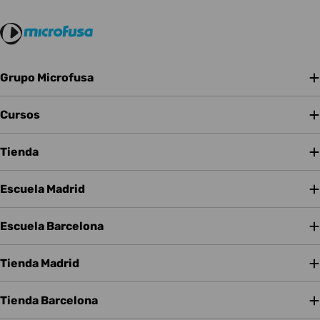
especializado y los mejores precios. Garantizamos la
calidad de los productos Roland respaldados por la
reputación de una marca de renombre mundial. ¡Haz tu
elección con criterio y confía en Microfusa para tu
compra!
Grupo Microfusa
Cursos
Tienda
Escuela Madrid
Escuela Barcelona
Tienda Madrid
Tienda Barcelona