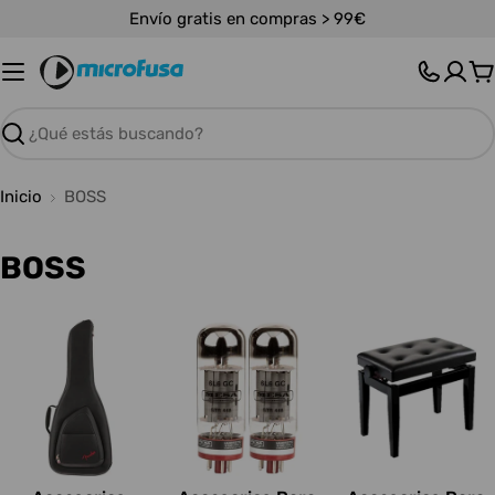
Saltar
Envío gratis en compras > 99€
al
contenido
C
Buscar
Inicio
BOSS
C
BOSS
o
l
e
c
c
i