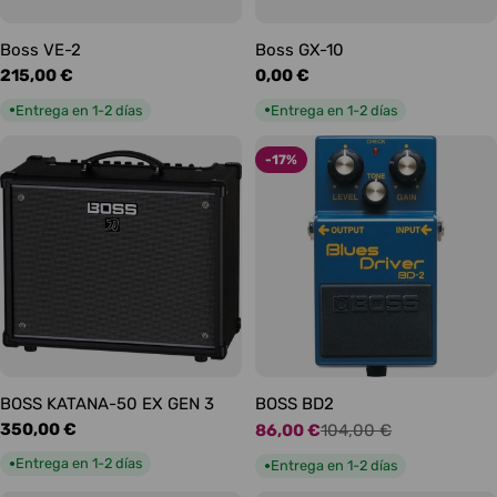
Boss VE-2
Boss GX-10
Precio
215,00 €
Precio
0,00 €
habitual
habitual
Entrega en 1-2 días
Entrega en 1-2 días
●
●
-17%
BOSS KATANA-50 EX GEN 3
BOSS BD2
Precio
350,00 €
86,00 €
104,00 €
Precio
Precio
habitual
de
habitual
Entrega en 1-2 días
●
Entrega en 1-2 días
●
oferta