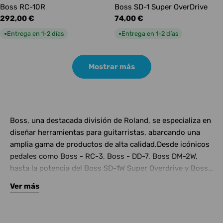
Boss RC-10R
Boss SD-1 Super OverDrive
Precio
292,00 €
Precio
74,00 €
habitual
habitual
Entrega en 1-2 días
Entrega en 1-2 días
●
●
Mostrar más
Boss, una destacada división de Roland, se especializa en
diseñar herramientas para guitarristas, abarcando una
amplia gama de productos de alta calidad.Desde icónicos
pedales como Boss - RC-3, Boss - DD-7, Boss DM-2W,
hasta la potencia del Boss SD-1W Super Overdrive y Boss
OD-1X Overdrive, la gama de pedales ofrece opciones
Ver más
versátiles para guitarristas de todos los estilos.Si estás
considerando adquirir productos Roland, Microfusa es un
distribuidor confiable que ofrece asesoramiento