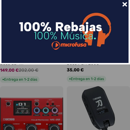
Boss SD-1W
Boss PSA-230S
Precio
35,00 €
149,00 €
202,00 €
Precio
Precio
habitual
de
habitual
Entrega en 1-2 días
●
Entrega en 1-2 días
●
oferta