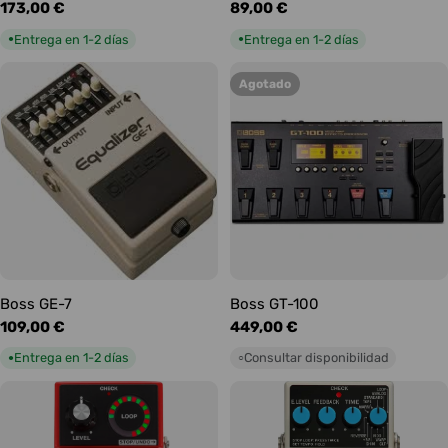
Precio
173,00 €
Precio
89,00 €
habitual
habitual
Entrega en 1-2 días
Entrega en 1-2 días
●
●
Agotado
Boss GE-7
Boss GT-100
Precio
109,00 €
Precio
449,00 €
habitual
habitual
Entrega en 1-2 días
Consultar disponibilidad
●
○