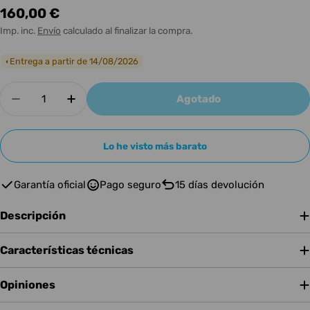
Precio
160,00 €
habitual
Imp. inc.
Envío
calculado al finalizar la compra.
Entrega a partir de 14/08/2026
◐
Cantidad
Agotado
Disminuir cantidad para BLACKSTAR BEAM MIN
Aumentar cantidad para BLACKSTAR 
Lo he visto más barato
Garantía oficial
Pago seguro
15 días devolución
Descripción
Características técnicas
Opiniones