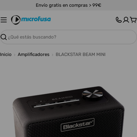
Saltar
Envío gratis en compras > 99€
al
contenido
C
Buscar
Inicio
Amplificadores
BLACKSTAR BEAM MINI
Abrir medios 0 en modal