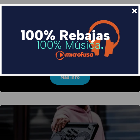
Financia tus compras con Sequra
Divide en 3 sin coste o hasta en 18 meses por una
pequeña cuota al mes con Sequra
Más info