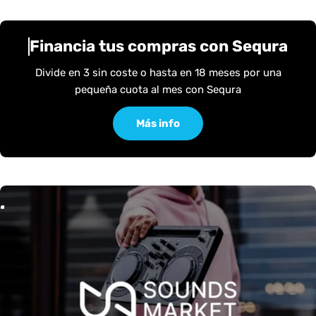
Financia tus compras con Sequra
Divide en 3 sin coste o hasta en 18 meses por una
pequeña cuota al mes con Sequra
Más info
M
M
S
O
U
N
D
S
A
R
K
E
T
S
O
U
N
D
S
A
R
K
E
T
-
-