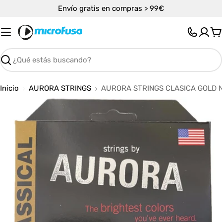
Saltar
Envío gratis en compras > 99€
al
contenido
C
Buscar
Inicio
AURORA STRINGS
AURORA STRINGS CLASICA GOLD 
Abrir medios 0 en modal