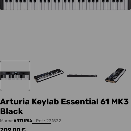
Arturia Keylab Essential 61 MK3
Black
Marca:
ARTURIA
Ref.:
231532
Precio
209,00 €