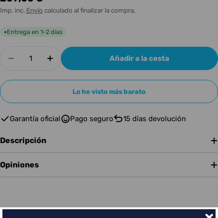
habitual
Imp. inc.
Envío
calculado al finalizar la compra.
Entrega en 1-2 días
●
Cantidad
Añadir a la cesta
Disminuir cantidad para Arturia Keylab Essenti
Aumentar cantidad para Arturia Keyla
Lo he visto más barato
Garantía oficial
Pago seguro
15 días devolución
Descripción
Opiniones