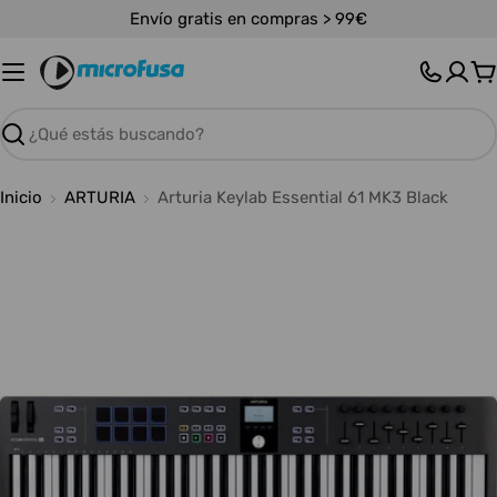
Saltar
Envío gratis en compras > 99€
al
contenido
C
Buscar
Inicio
ARTURIA
Arturia Keylab Essential 61 MK3 Black
Abrir medios 0 en modal