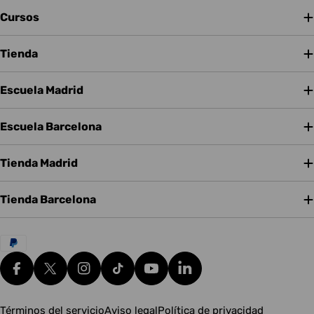
Cursos
Tienda
Escuela Madrid
Escuela Barcelona
Tienda Madrid
Tienda Barcelona
Métodos
de
pago
Facebook
X (Twitter)
Instagram
tiktok
YouTube
Translation missing: es.g
Términos del servicio
Aviso legal
Política de privacidad