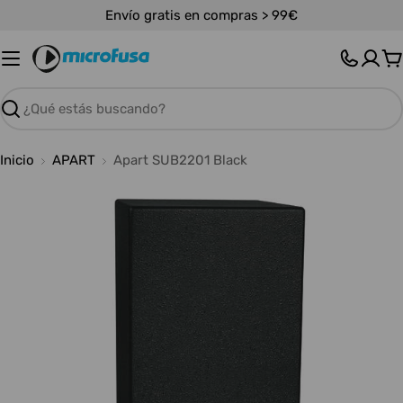
Saltar
Envío gratis en compras > 99€
al
contenido
C
Buscar
Inicio
APART
Apart SUB2201 Black
Abrir medios 0 en modal