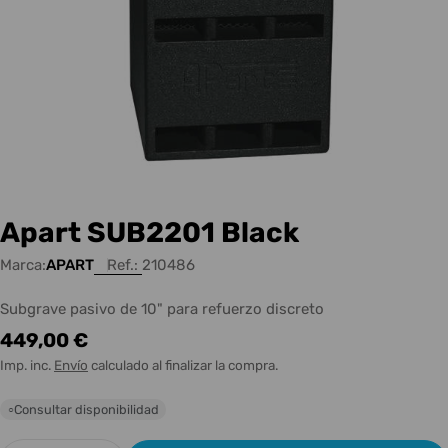
Apart SUB2201 Black
Marca:
APART
Ref.:
210486
Subgrave pasivo de 10" para refuerzo discreto
Precio
449,00 €
habitual
Imp. inc.
Envío
calculado al finalizar la compra.
Consultar disponibilidad
○