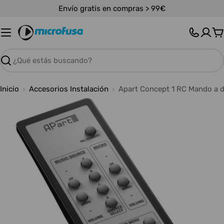
Saltar
Envío gratis en compras > 99€
al
contenido
C
Buscar
Inicio
Accesorios Instalación
Apart Concept 1 RC Mando a d
Abrir medios 0 en modal