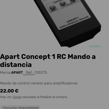
Apart Concept 1 RC Mando a
distancia
Marca:
APART
Ref.:
210275
Mando de control remoto para amplificadores
Precio
22,00 €
habitual
Imp. inc.
Envío
calculado al finalizar la compra.
Consultar disponibilidad
○