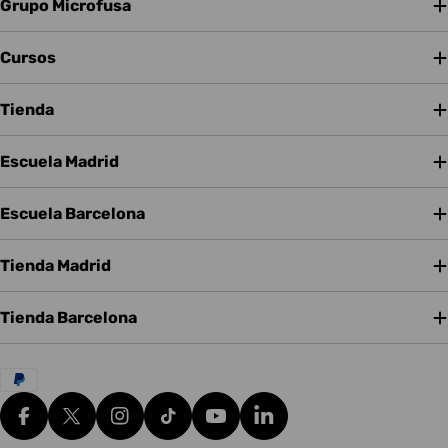
Grupo Microfusa
Cursos
Tienda
Escuela Madrid
Escuela Barcelona
Tienda Madrid
Tienda Barcelona
Métodos
de
pago
Facebook
X (Twitter)
Instagram
tiktok
YouTube
Translation missing: es.g