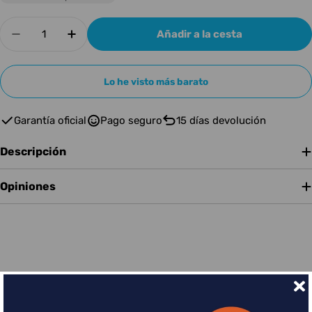
Cantidad
Añadir a la cesta
Disminuir cantidad para Apart Concept 1 RC Ma
Aumentar cantidad para Apart Concept
Lo he visto más barato
Garantía oficial
Pago seguro
15 días devolución
Descripción
Opiniones
Financia tus compras con Sequra