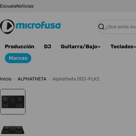
Saltar
Escuela
Noticias
al
contenido
Buscar
Producción
DJ
Guitarra/Bajo
Teclados
Marcas
Inicio
ALPHATHETA
Alphatheta DDJ-FLX2