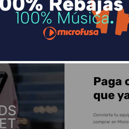
Sequra
Paga 
que y
Convierte tu equ
comprar en Micro