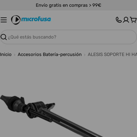
Saltar
Envío gratis en compras > 99€
al
contenido
C
Buscar
Inicio
Accesorios Batería-percusión
ALESIS SOPORTE HI H
Abrir medios 0 en modal