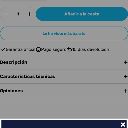
Cantidad
Añadir a la cesta
Disminuir cantidad para ALESIS SOPORTE HI H
Aumentar cantidad para ALESIS SOPO
Lo he visto más barato
Garantía oficial
Pago seguro
15 días devolución
Descripción
Características técnicas
Opiniones