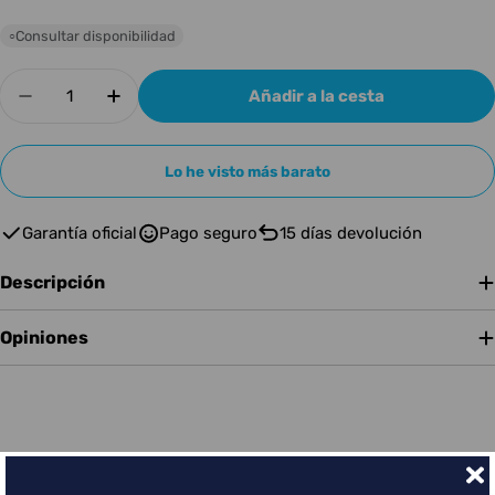
Consultar disponibilidad
○
Cantidad
Añadir a la cesta
Disminuir cantidad para Alesis Nitro Pro Kit
Aumentar cantidad para Alesis Nitro Pr
Lo he visto más barato
Garantía oficial
Pago seguro
15 días devolución
Descripción
Opiniones