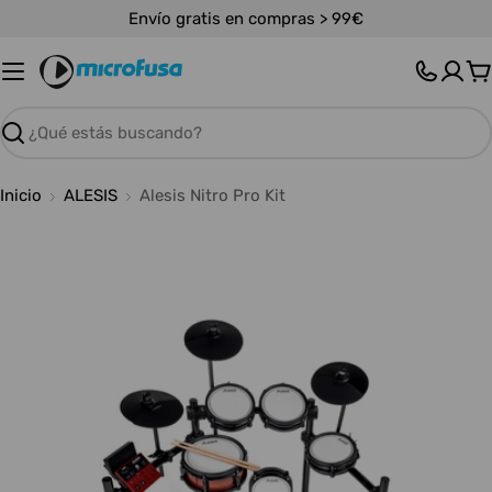
Saltar
Envío gratis en compras > 99€
al
contenido
C
Buscar
Inicio
ALESIS
Alesis Nitro Pro Kit
Abrir medios 0 en modal