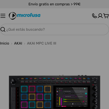
Saltar
Envío gratis en compras > 99€
al
contenido
C
Buscar
Inicio
AKAI
AKAI MPC LIVE III
Abrir medios 0 en modal