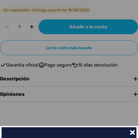
En reposición · Entrega a partir de 19/08/2026
◐
Cantidad
Añadir a la cesta
Disminuir cantidad para AKAI MPC LIVE III
Aumentar cantidad para AKAI MPC LIVE
Lo he visto más barato
Garantía oficial
Pago seguro
15 días devolución
Descripción
Opiniones